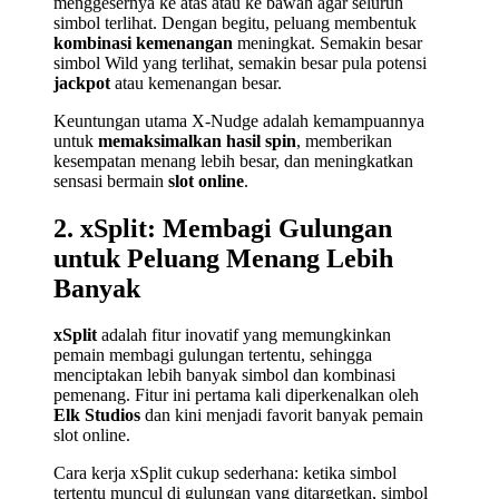
menggesernya ke atas atau ke bawah agar seluruh
simbol terlihat. Dengan begitu, peluang membentuk
kombinasi kemenangan
meningkat. Semakin besar
simbol Wild yang terlihat, semakin besar pula potensi
jackpot
atau kemenangan besar.
Keuntungan utama X-Nudge adalah kemampuannya
untuk
memaksimalkan hasil spin
, memberikan
kesempatan menang lebih besar, dan meningkatkan
sensasi bermain
slot online
.
2. xSplit: Membagi Gulungan
untuk Peluang Menang Lebih
Banyak
xSplit
adalah fitur inovatif yang memungkinkan
pemain membagi gulungan tertentu, sehingga
menciptakan lebih banyak simbol dan kombinasi
pemenang. Fitur ini pertama kali diperkenalkan oleh
Elk Studios
dan kini menjadi favorit banyak pemain
slot online.
Cara kerja xSplit cukup sederhana: ketika simbol
tertentu muncul di gulungan yang ditargetkan, simbol