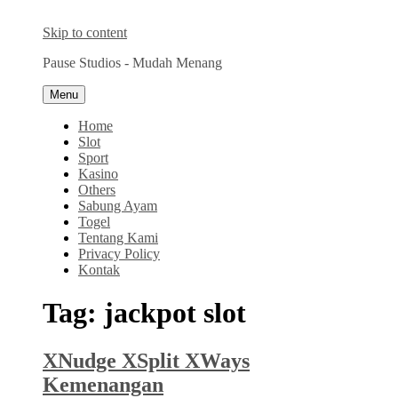
Skip to content
Pause Studios - Mudah Menang
Menu
Home
Slot
Sport
Kasino
Others
Sabung Ayam
Togel
Tentang Kami
Privacy Policy
Kontak
Tag:
jackpot slot
XNudge XSplit XWays
Kemenangan