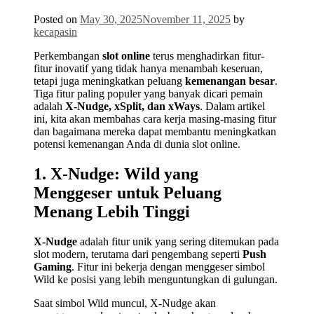
Posted on
May 30, 2025
November 11, 2025
by
kecapasin
Perkembangan
slot online
terus menghadirkan fitur-
fitur inovatif yang tidak hanya menambah keseruan,
tetapi juga meningkatkan peluang
kemenangan besar
.
Tiga fitur paling populer yang banyak dicari pemain
adalah
X-Nudge, xSplit, dan xWays
. Dalam artikel
ini, kita akan membahas cara kerja masing-masing fitur
dan bagaimana mereka dapat membantu meningkatkan
potensi kemenangan Anda di dunia slot online.
1. X-Nudge: Wild yang
Menggeser untuk Peluang
Menang Lebih Tinggi
X-Nudge
adalah fitur unik yang sering ditemukan pada
slot modern, terutama dari pengembang seperti
Push
Gaming
. Fitur ini bekerja dengan menggeser simbol
Wild ke posisi yang lebih menguntungkan di gulungan.
Saat simbol Wild muncul, X-Nudge akan