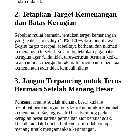
sudah didapat.
2. Tetapkan Target Kemenangan
dan Batas Kerugian
Sebelum mulai bermain, tentukan target kemenangan
yang realistis, misalnya 50%–100% dari modal awal.
Begitu target tercapai, sebaiknya berhenti dan nikmati
kemenangan tersebut. Selain itu, tetapkan juga batas
kerugian agar Anda tidak terus-terusan bermain ketika
keadaan tidak menguntungkan. Ini membantu menjaga
kemenangan agar tidak kembali hilang.
3. Jangan Terpancing untuk Terus
Bermain Setelah Menang Besar
Perasaan senang setelah menang besar kadang
membuat pemain ingin terus bermain untuk menambah
kemenangan. Sayangnya, ini bisa berujung pada
kerugian besar karena permainan slot bersifat acak.
Disiplin adalah kunci—berhenti saat sudah cukup
menang untuk mengamankan keuntungan.