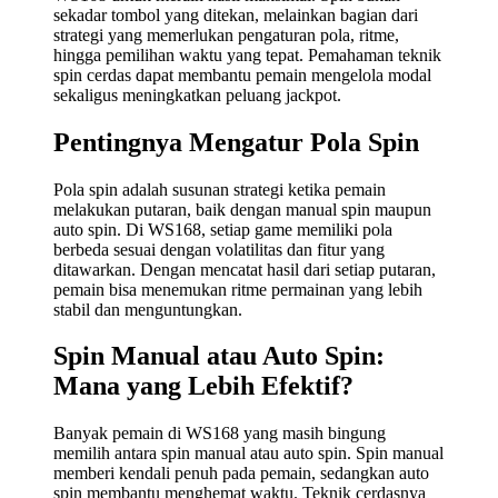
sekadar tombol yang ditekan, melainkan bagian dari
strategi yang memerlukan pengaturan pola, ritme,
hingga pemilihan waktu yang tepat. Pemahaman teknik
spin cerdas dapat membantu pemain mengelola modal
sekaligus meningkatkan peluang jackpot.
Pentingnya Mengatur Pola Spin
Pola spin adalah susunan strategi ketika pemain
melakukan putaran, baik dengan manual spin maupun
auto spin. Di WS168, setiap game memiliki pola
berbeda sesuai dengan volatilitas dan fitur yang
ditawarkan. Dengan mencatat hasil dari setiap putaran,
pemain bisa menemukan ritme permainan yang lebih
stabil dan menguntungkan.
Spin Manual atau Auto Spin:
Mana yang Lebih Efektif?
Banyak pemain di WS168 yang masih bingung
memilih antara spin manual atau auto spin. Spin manual
memberi kendali penuh pada pemain, sedangkan auto
spin membantu menghemat waktu. Teknik cerdasnya