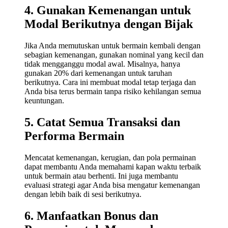
4. Gunakan Kemenangan untuk
Modal Berikutnya dengan Bijak
Jika Anda memutuskan untuk bermain kembali dengan
sebagian kemenangan, gunakan nominal yang kecil dan
tidak mengganggu modal awal. Misalnya, hanya
gunakan 20% dari kemenangan untuk taruhan
berikutnya. Cara ini membuat modal tetap terjaga dan
Anda bisa terus bermain tanpa risiko kehilangan semua
keuntungan.
5. Catat Semua Transaksi dan
Performa Bermain
Mencatat kemenangan, kerugian, dan pola permainan
dapat membantu Anda memahami kapan waktu terbaik
untuk bermain atau berhenti. Ini juga membantu
evaluasi strategi agar Anda bisa mengatur kemenangan
dengan lebih baik di sesi berikutnya.
6. Manfaatkan Bonus dan