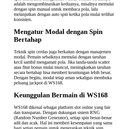
adalah mengombinasikan keduanya, misalnya memulai
dengan spin manual untuk membaca pola, lalu
melanjutkan dengan auto spin ketika pola mulai terlihat
konsisten.
Mengatur Modal dengan Spin
Bertahap
Teknik spin cerdas juga berkaitan dengan manajemen
modal. Pemain sebaiknya memulai dengan taruhan
kecil sambil mengamati pola. Jika tanda-tanda scatter
atau fitur bonus mulai muncul, meningkatkan taruhan
secara bertahap bisa memberi keuntungan lebih besar.
Dengan begitu, modal tetap aman sekaligus membuka
peluang jackpot di WS168.
Keunggulan Bermain di WS168
WS168 dikenal sebagai platform slot online yang fair
dan transparan. Dengan dukungan sistem RNG
(Random Number Generator), setiap spin benar-benar
adil dan acak. Hal ini memberi kesempatan yang sama
bagi setiap pemain untuk menerapkan teknik spin