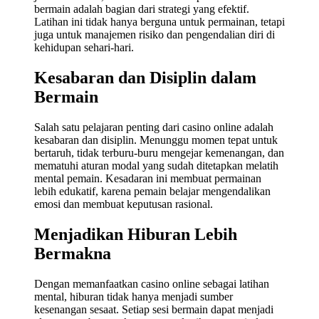
bermain adalah bagian dari strategi yang efektif.
Latihan ini tidak hanya berguna untuk permainan, tetapi
juga untuk manajemen risiko dan pengendalian diri di
kehidupan sehari-hari.
Kesabaran dan Disiplin dalam
Bermain
Salah satu pelajaran penting dari casino online adalah
kesabaran dan disiplin. Menunggu momen tepat untuk
bertaruh, tidak terburu-buru mengejar kemenangan, dan
mematuhi aturan modal yang sudah ditetapkan melatih
mental pemain. Kesadaran ini membuat permainan
lebih edukatif, karena pemain belajar mengendalikan
emosi dan membuat keputusan rasional.
Menjadikan Hiburan Lebih
Bermakna
Dengan memanfaatkan casino online sebagai latihan
mental, hiburan tidak hanya menjadi sumber
kesenangan sesaat. Setiap sesi bermain dapat menjadi