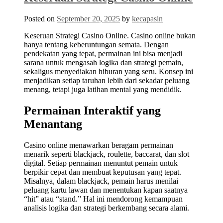
Posted on
September 20, 2025
by
kecapasin
Keseruan Strategi Casino Online. Casino online bukan
hanya tentang keberuntungan semata. Dengan
pendekatan yang tepat, permainan ini bisa menjadi
sarana untuk mengasah logika dan strategi pemain,
sekaligus menyediakan hiburan yang seru. Konsep ini
menjadikan setiap taruhan lebih dari sekadar peluang
menang, tetapi juga latihan mental yang mendidik.
Permainan Interaktif yang
Menantang
Casino online menawarkan beragam permainan
menarik seperti blackjack, roulette, baccarat, dan slot
digital. Setiap permainan menuntut pemain untuk
berpikir cepat dan membuat keputusan yang tepat.
Misalnya, dalam blackjack, pemain harus menilai
peluang kartu lawan dan menentukan kapan saatnya
“hit” atau “stand.” Hal ini mendorong kemampuan
analisis logika dan strategi berkembang secara alami.