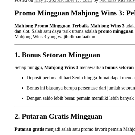
Posted on
May 2, 2025
October 17, 2025
by
Nicholas Richard
Promo Mingguan Mahjong Wins 3: Pe
Mahjong Promo Mingguan Terbaik. Mahjong Wins 3
adala
dan slot. Salah satu daya tarik utama adalah
promo mingguan 
Mahjong Wins 3 yang wajib dimanfaatkan.
1. Bonus Setoran Mingguan
Setiap minggu,
Mahjong Wins 3
menawarkan
bonus setoran
Deposit pertama di hari Senin hingga Jumat dapat mend
Bonus ini biasanya berupa persentase dari jumlah setor
Dengan saldo lebih besar, pemain memiliki lebih banya
2. Putaran Gratis Mingguan
Putaran gratis
menjadi salah satu promo favorit pemain Mahj