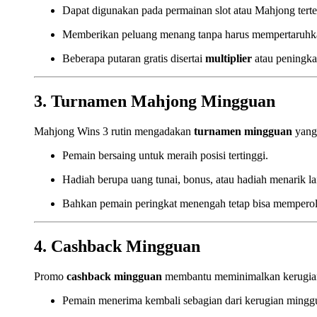
Dapat digunakan pada permainan slot atau Mahjong terte
Memberikan peluang menang tanpa harus mempertaruhk
Beberapa putaran gratis disertai
multiplier
atau peningka
3. Turnamen Mahjong Mingguan
Mahjong Wins 3 rutin mengadakan
turnamen mingguan
yang 
Pemain bersaing untuk meraih posisi tertinggi.
Hadiah berupa uang tunai, bonus, atau hadiah menarik la
Bahkan pemain peringkat menengah tetap bisa memperole
4. Cashback Mingguan
Promo
cashback mingguan
membantu meminimalkan kerugia
Pemain menerima kembali sebagian dari kerugian mingg