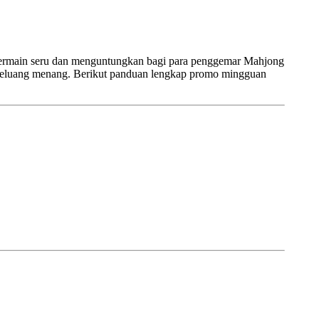
ermain seru dan menguntungkan bagi para penggemar Mahjong
peluang menang. Berikut panduan lengkap promo mingguan