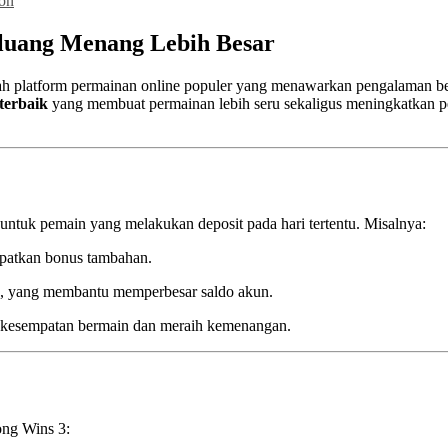
son
luang Menang Lebih Besar
h platform permainan online populer yang menawarkan pengalaman b
terbaik
yang membuat permainan lebih seru sekaligus meningkatkan 
untuk pemain yang melakukan deposit pada hari tertentu. Misalnya:
apatkan bonus tambahan.
an, yang membantu memperbesar saldo akun.
k kesempatan bermain dan meraih kemenangan.
ong Wins 3: