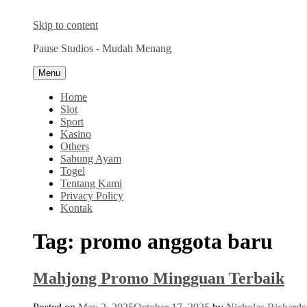
Skip to content
Pause Studios - Mudah Menang
Menu
Home
Slot
Sport
Kasino
Others
Sabung Ayam
Togel
Tentang Kami
Privacy Policy
Kontak
Tag:
promo anggota baru
Mahjong Promo Mingguan Terbaik