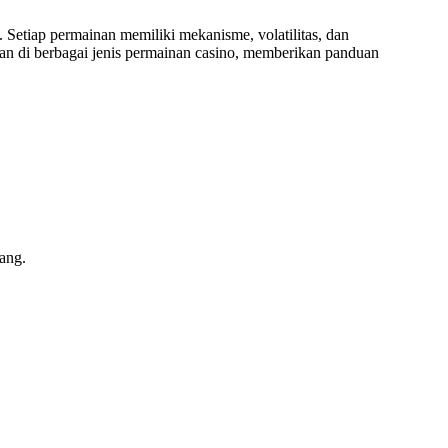
 Setiap permainan memiliki mekanisme, volatilitas, dan
an di berbagai jenis permainan casino, memberikan panduan
ang.