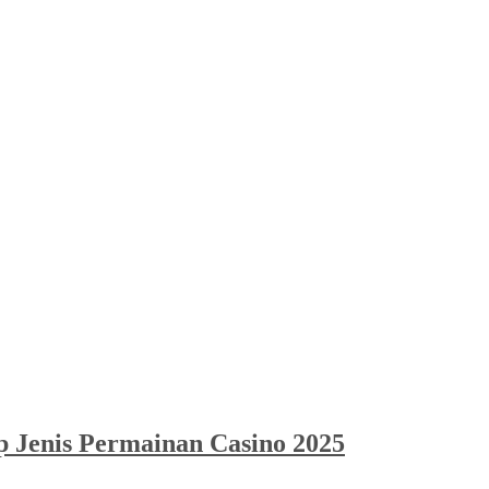
p Jenis Permainan Casino 2025