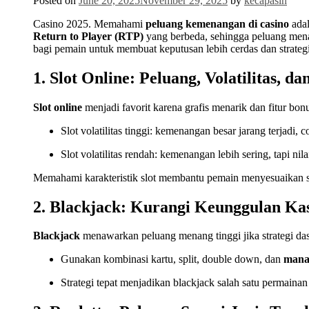
Posted on
June 20, 2025
November 29, 2025
by
kecapasin
Casino 2025. Memahami
peluang kemenangan di casino
adal
Return to Player (RTP)
yang berbeda, sehingga peluang mena
bagi pemain untuk membuat keputusan lebih cerdas dan strategi
1. Slot Online: Peluang, Volatilitas, d
Slot online
menjadi favorit karena grafis menarik dan fitur b
Slot volatilitas tinggi: kemenangan besar jarang terjadi, 
Slot volatilitas rendah: kemenangan lebih sering, tapi nilai
Memahami karakteristik slot membantu pemain menyesuaikan s
2. Blackjack: Kurangi Keunggulan Ka
Blackjack
menawarkan peluang menang tinggi jika strategi das
Gunakan kombinasi kartu, split, double down, dan
mana
Strategi tepat menjadikan blackjack salah satu permaina