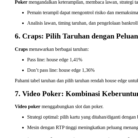
Poker
mengandalkan keterampilan, membaca lawan, strategi t
Pemain terampil dapat mengontrol risiko dan memaksim
Analisis lawan, timing taruhan, dan pengelolaan bankro
6. Craps: Pilih Taruhan dengan Peluan
Craps
menawarkan berbagai taruhan:
Pass line: house edge 1,41%
Don’t pass line: house edge 1,36%
Pahami tabel taruhan dan pilih taruhan rendah house edge u
7. Video Poker: Kombinasi Keberuntun
Video poker
menggabungkan slot dan poker.
Strategi optimal: pilih kartu yang ditahan/diganti dengan 
Mesin dengan RTP tinggi meningkatkan peluang menang