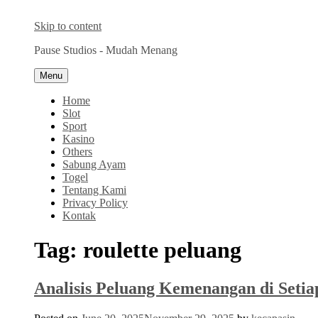
Skip to content
Pause Studios - Mudah Menang
Menu
Home
Slot
Sport
Kasino
Others
Sabung Ayam
Togel
Tentang Kami
Privacy Policy
Kontak
Tag:
roulette peluang
Analisis Peluang Kemenangan di Setia