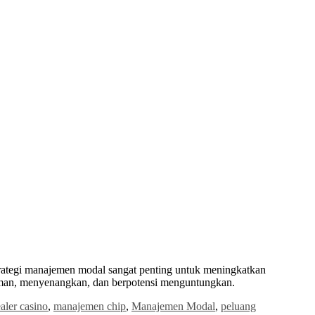
strategi manajemen modal sangat penting untuk meningkatkan
 aman, menyenangkan, dan berpotensi menguntungkan.
ealer casino
,
manajemen chip
,
Manajemen Modal
,
peluang