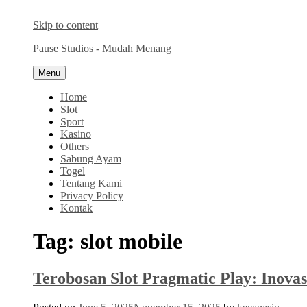
Skip to content
Pause Studios - Mudah Menang
Menu
Home
Slot
Sport
Kasino
Others
Sabung Ayam
Togel
Tentang Kami
Privacy Policy
Kontak
Tag:
slot mobile
Terobosan Slot Pragmatic Play: Inovas