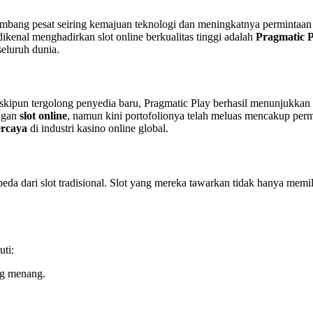
kembang pesat seiring kemajuan teknologi dan meningkatnya permintaan 
ikenal menghadirkan slot online berkualitas tinggi adalah
Pragmatic P
seluruh dunia.
skipun tergolong penyedia baru, Pragmatic Play berhasil menunjukka
angan
slot online
, namun kini portofolionya telah meluas mencakup perma
ercaya
di industri kasino online global.
a dari slot tradisional. Slot yang mereka tawarkan tidak hanya memilik
uti:
ng menang.