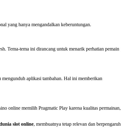
ional yang hanya mengandalkan keberuntungan.
esh. Tema-tema ini dirancang untuk menarik perhatian pemain
u mengunduh aplikasi tambahan. Hal ini memberikan
sino online memilih Pragmatic Play karena kualitas permainan,
unia slot online
, membuatnya tetap relevan dan berpengaruh